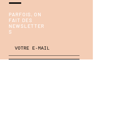
PARFOIS, ON
FAIT DES
NEWSLETTER
S
ENVOYE!
ON ESSAIE D'ÊTRE
ACTIFS SUR LES
RESEAUX SOCIAUX
instagram,
pinterest