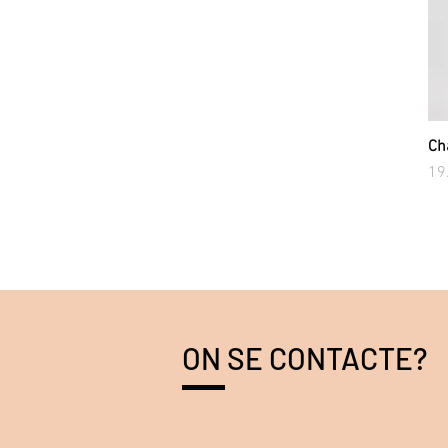
Ch
Pri
19
ON SE CONTACTE?