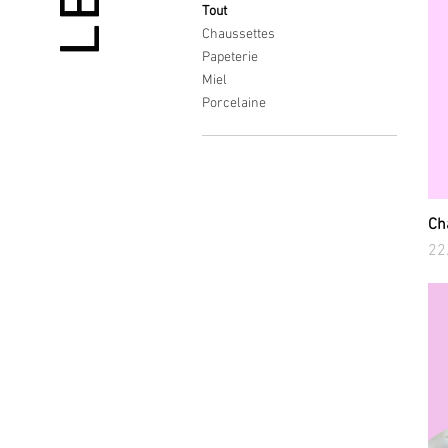
Tout
Chaussettes
Papeterie
Miel
Porcelaine
Ch
Pri
22