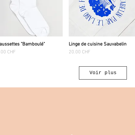
aussettes "Bamboulé"
Linge de cuisine Sauvabelin
Aperçu rapide
Aperçu rapide
x
Prix
.00 CHF
20.00 CHF
Voir plus