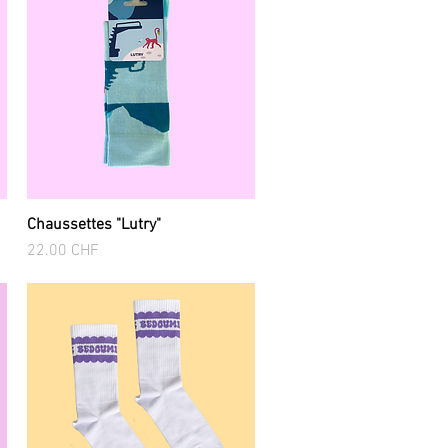
Chaussettes "Lutry"
Aperçu rapide
Prix
22.00 CHF