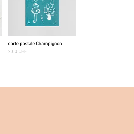
carte postale Champignon
Aperçu rapide
Prix
2.00 CHF