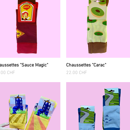
aussettes "Sauce Magic"
Chaussettes "Carac"
Aperçu rapide
Aperçu rapide
x
Prix
.00 CHF
22.00 CHF