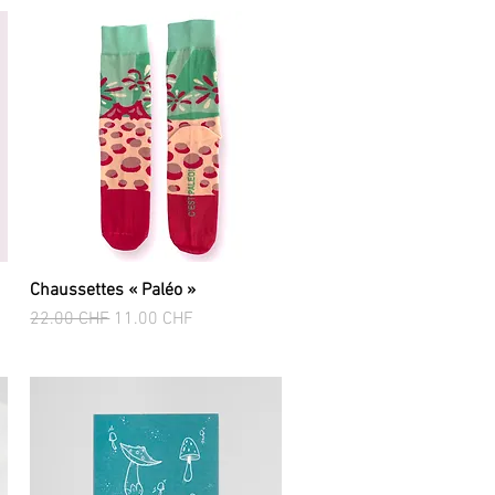
Chaussettes « Paléo »
Aperçu rapide
Prix original
Prix promotionnel
22.00 CHF
11.00 CHF