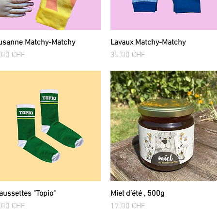
usanne Matchy-Matchy
Lavaux Matchy-Matchy
Aperçu rapide
Aperçu rapide
x
Prix
.00 CHF
35.00 CHF
aussettes "Topio"
Miel d’été , 500g
Aperçu rapide
Aperçu rapide
x
Prix
.00 CHF
17.00 CHF