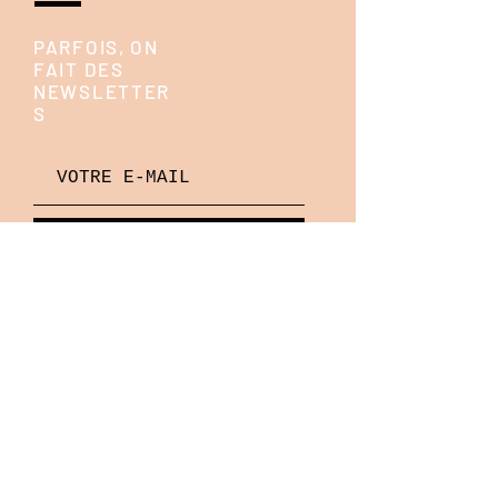
PARFOIS, ON
FAIT DES
NEWSLETTER
S
ENVOYE!
ON ESSAIE D'ÊTRE
ACTIFS SUR LES
RESEAUX SOCIAUX
instagram,
pinterest